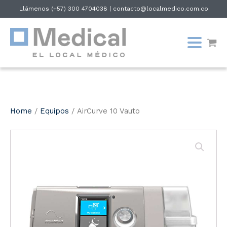
Llámenos
(+57) 300 4704038
|
contacto@localmedico.com.co
Home
/
Equipos
/ AirCurve 10 Vauto