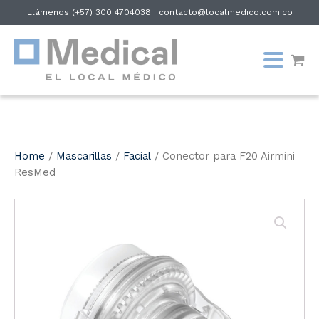
Llámenos
(+57) 300 4704038
|
contacto@localmedico.com.co
Home
/
Mascarillas
/
Facial
/ Conector para F20 Airmini
ResMed