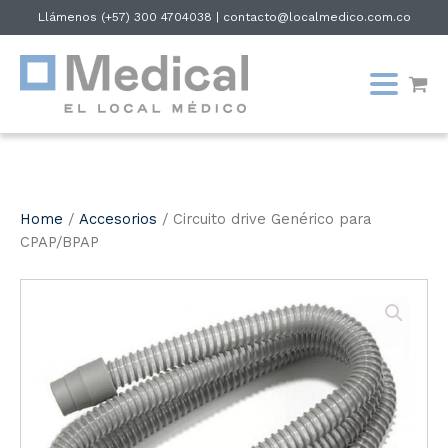
Llámenos
(+57) 300 4704038
|
contacto@localmedico.com.co
Home
/
Accesorios
/ Circuito drive Genérico para
CPAP/BPAP