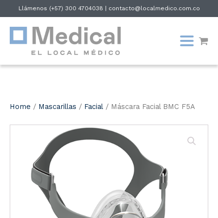
Llámenos
(+57) 300 4704038
|
contacto@localmedico.com.co
Home
/
Mascarillas
/
Facial
/ Máscara Facial BMC F5A