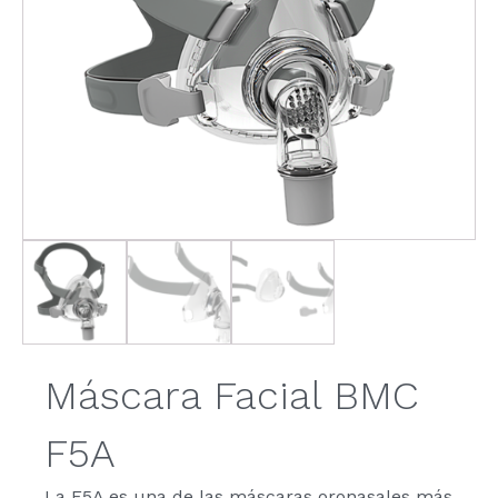
Máscara Facial BMC
F5A
La F5A es una de las máscaras oronasales más